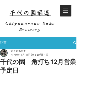
千代の園酒造
Chiyonosono Sake
Brewery
記事
chiyonosono
2024年11月30日
読了時間: 1分
千代の園 角打ち12月営業
予定日