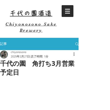
千代の園酒造
Chiyonosono Sake
Brewery
記事
chiyonosono
2025年2月27日
読了時間: 1分
千代の園 角打ち3月営業
予定日