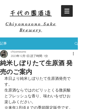
千代の園酒造
Chiyonosono Sake
Brewery
記事
chiyonosono
2023年12月1日
読了時間: 1分
純米しぼりたて生原酒 発
売のご案内
本日より純米しぼりたて生原酒発売で
す。
生原酒ならではのピリッとくる微炭酸
とフレッシュな香り、味わいをぜひお
楽しみください。
※来年3月頃までの季節限定販売です。