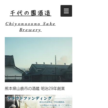
千代の園酒造
Chiyonosono Sake
Brewery
熊本県山鹿市の酒蔵 明治29年創業