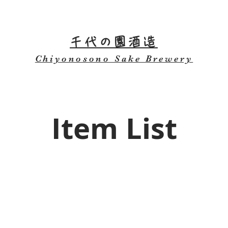
千代の園酒造
Chiyonosono Sake Brewery
Item List