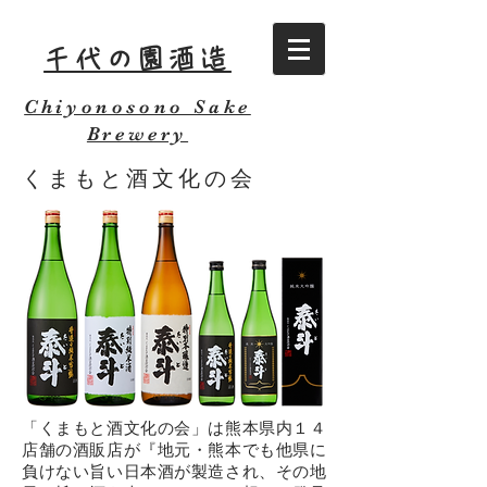
千代の園酒造
Chiyonosono Sake
Brewery
くまもと酒文化の会
「くまもと酒文化の会」は熊本県内１４
店舗の酒販店が『地元・熊本でも他県に
負けない旨い日本酒が製造され、その地