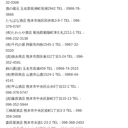
32-0308
酒の蔵元 玉名郡長洲町長洲2942 TEL：0968-78-
3666
たちばな酒店 熊本市南区田井島3-9-7 TEL：096-
379-0787
(有)たわらや酒店 菊池郡菊陽町津久礼2211-1 TEL：
096-232-3138
(有)千代の屋 阿蘇市内牧1545-1 TEL：0967-32-
0320
(資)徳永商店 熊本市西区春日2丁目3-24 TEL：096-
352-4591
錦の露(資) 玉名市高瀬459 TEL：0968-74-2015
(有)野田商店 山鹿市山鹿1524-1 TEL：0968-44-
4141
(有)平山酒店 熊本市中央区出水6丁目22-2 TEL：
096-378-5747
(資)藤原酒店 熊本市中央区新町3丁目10-13 TEL：
096-352-5944
三嶋屋酒店 熊本市中央区迎町1丁目3-3 TEL：096-
359-3408
森田屋酒店 熊本市水源1-23-2 TEL：096-368-2403