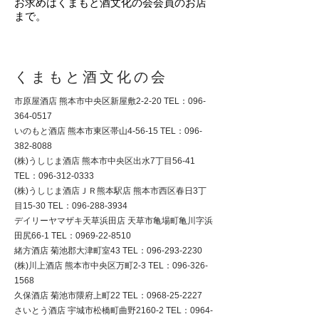
お求めはくまもと酒文化の会会員のお店
まで。
くまもと酒文化の会
市原屋酒店 熊本市中央区新屋敷2-2-20 TEL：096-
364-0517
いのもと酒店 熊本市東区帯山4-56-15 TEL：096-
382-8088
(株)うしじま酒店 熊本市中央区出水7丁目56-41
TEL：096-312-0333
(株)うしじま酒店ＪＲ熊本駅店 熊本市西区春日3丁
目15-30 TEL：096-288-3934
デイリーヤマザキ天草浜田店 天草市亀場町亀川字浜
田尻66-1 TEL：0969-22-8510
緒方酒店 菊池郡大津町室43 TEL：096-293-2230
(株)川上酒店 熊本市中央区万町2-3 TEL：096-326-
1568
久保酒店 菊池市隈府上町22 TEL：0968-25-2227
さいとう酒店 宇城市松橋町曲野2160-2 TEL：0964-