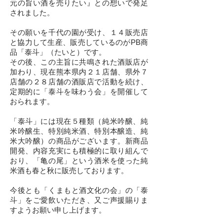
元の旨い酒を売りたい』との想いで発足
されました。
その願いを千代の園が受け、１４販売店
と協力して生産、販売しているのがPB商
品「泰斗」（たいと）です。
その後、この主旨に共鳴された酒販店が
加わり、現在熊本県内２１店舗、県外７
店舗の２８店舗の酒販店で活動を続け、
定期的に「泰斗を味わう会」を開催して
おられます。
「泰斗」には現在５種類（純米吟醸、純
米吟醸生、特別純米酒、特別本醸造、純
米大吟醸）の商品がございます。新商品
開発、内容充実にも積極的に取り組んで
おり、「亀の尾」という酒米を使った純
米酒も春と秋に販売しております。
今後とも「くまもと酒文化の会」の「泰
斗」をご愛飲いただき、又ご声援賜りま
すようお願い申し上げます。